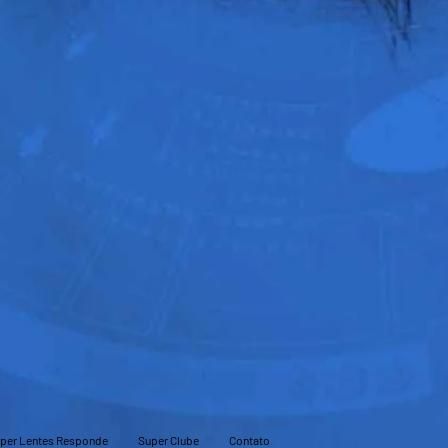
per Lentes Responde
Super Clube
Contato