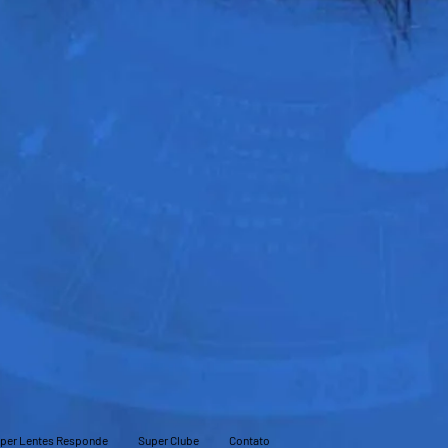
per Lentes Responde
Super Clube
Contato